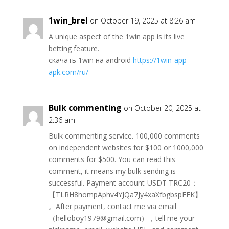
1win_brel
on October 19, 2025 at 8:26 am
A unique aspect of the 1win app is its live
betting feature.
скачать 1win на android
https://1win-app-
apk.com/ru/
Bulk commenting
on October 20, 2025 at
2:36 am
Bulk commenting service. 100,000 comments
on independent websites for $100 or 1000,000
comments for $500. You can read this
comment, it means my bulk sending is
successful. Payment account-USDT TRC20：
【TLRH8hompAphv4YJQa7Jy4xaXfbgbspEFK】
。After payment, contact me via email
（helloboy1979@gmail.com），tell me your