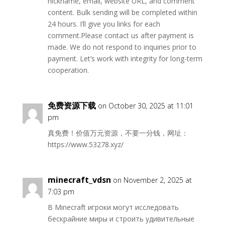
nickname, email, website URL, and comment
content. Bulk sending will be completed within
24 hours. I’ll give you links for each
comment.Please contact us after payment is
made. We do not respond to inquiries prior to
payment. Let’s work with integrity for long-term
cooperation.
免费资源下载
on October 30, 2025 at 11:01
pm
真免费！价值万元资源，不要一分钱，网址：
https://www.53278.xyz/
minecraft_vdsn
on November 2, 2025 at
7:03 pm
В Minecraft игроки могут исследовать
бескрайние миры и строить удивительные