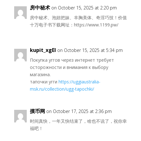
房中秘术
on October 15, 2025 at 2:20 pm
房中秘术、泡妞把妹、丰胸美体、奇淫巧技！价值
十万电子书下载网址：https://www.1199.pw/
kupit_xgEl
on October 15, 2025 at 5:34 pm
Покупка уггов через интернет требует
осторожности и внимания к выбору
магазина.
тапочки угги
https://uggiaustralia-
msk.ru/collection/ugg-tapochki/
摸币网
on October 17, 2025 at 2:36 pm
时间真快，一年又快结束了，啥也不说了，祝你幸
福吧！