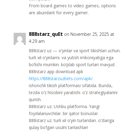
From board games to video games, options
are abundant for every gamer.
888starz_quEt
on November 25, 2025 at
4:29 am
888starz uz — o’yinlar va sport tikishlari uchun.
turli xil o’yinlarni. va yutish imkoniyatiga ega
bo’lishi mumkin. ko’plab sport turlari mavjud.
888starz app download apk
https://888starzuzbets.com/apk/
ishonchli tikish platformasi sifatida. Bunda,.
tezda o’z hisobini yaratishi. o’z strategiyalarini
qurish.
888starz uz. Ushbu platforma. Yangi
foydalanuvchilar. bir qator bonuslar.
888starz uz. turli xil o’yin turlaridan. o’zlariga
qulay bo’lgan usulni tanlashlari