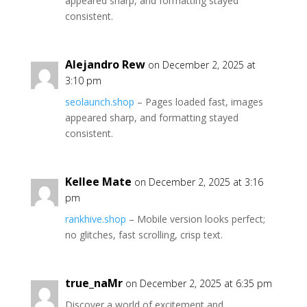
appeared sharp, and formatting stayed
consistent.
Alejandro Rew
on December 2, 2025 at
3:10 pm
seolaunch.shop
– Pages loaded fast, images
appeared sharp, and formatting stayed
consistent.
Kellee Mate
on December 2, 2025 at 3:16
pm
rankhive.shop
– Mobile version looks perfect;
no glitches, fast scrolling, crisp text.
true_naMr
on December 2, 2025 at 6:35 pm
Discover a world of excitement and